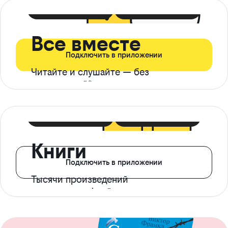
399 ₽ в мес
21 ₽ в день
Все вместе
Подключить в приложении
Читайте и слушайте — без
ограничений*
299 ₽ в мес
14 ₽ в день
Книги
Подключить в приложении
Тысячи произведений
с доступом офлайн