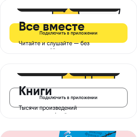
399 ₽ в мес
21 ₽ в день
Все вместе
Подключить в приложении
Читайте и слушайте — без
ограничений*
299 ₽ в мес
14 ₽ в день
Книги
Подключить в приложении
Тысячи произведений
с доступом офлайн