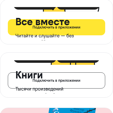
399 ₽ в мес
21 ₽ в день
Все вместе
Подключить в приложении
Читайте и слушайте — без
ограничений*
299 ₽ в мес
14 ₽ в день
Книги
Подключить в приложении
Тысячи произведений
с доступом офлайн