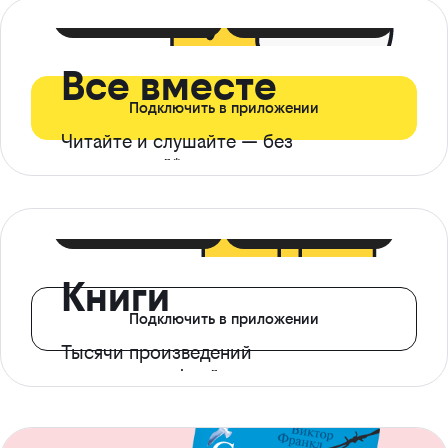
399 ₽ в мес
21 ₽ в день
Все вместе
Подключить в приложении
Читайте и слушайте — без
ограничений*
299 ₽ в мес
14 ₽ в день
Книги
Подключить в приложении
Тысячи произведений
с доступом офлайн