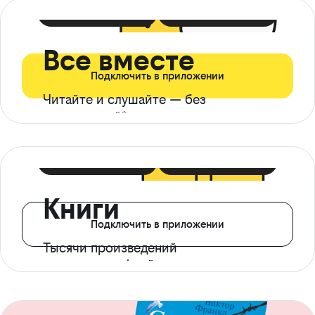
399 ₽ в мес
21 ₽ в день
Все вместе
Подключить в приложении
Читайте и слушайте — без
ограничений*
299 ₽ в мес
14 ₽ в день
Книги
Подключить в приложении
Тысячи произведений
с доступом офлайн