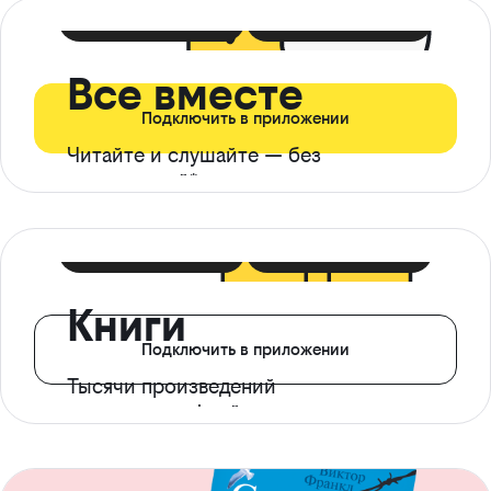
399 ₽ в мес
21 ₽ в день
Все вместе
Подключить в приложении
Читайте и слушайте — без
ограничений*
299 ₽ в мес
14 ₽ в день
Книги
Подключить в приложении
Тысячи произведений
с доступом офлайн