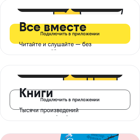
399 ₽ в мес
21 ₽ в день
Все вместе
Подключить в приложении
Читайте и слушайте — без
ограничений*
299 ₽ в мес
14 ₽ в день
Книги
Подключить в приложении
Тысячи произведений
с доступом офлайн