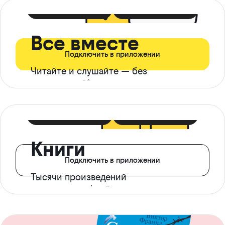
399 ₽ в мес
21 ₽ в день
Все вместе
Подключить в приложении
Читайте и слушайте — без
ограничений*
299 ₽ в мес
14 ₽ в день
Книги
Подключить в приложении
Тысячи произведений
с доступом офлайн