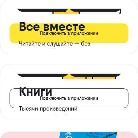
399 ₽ в мес
21 ₽ в день
Все вместе
Подключить в приложении
Читайте и слушайте — без
ограничений*
299 ₽ в мес
14 ₽ в день
Книги
Подключить в приложении
Тысячи произведений
с доступом офлайн