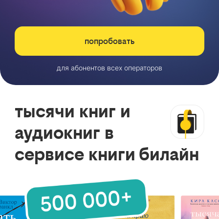
попробовать
для абонентов всех операторов
тысячи книг и
аудиокниг в
сервисе книги билайн