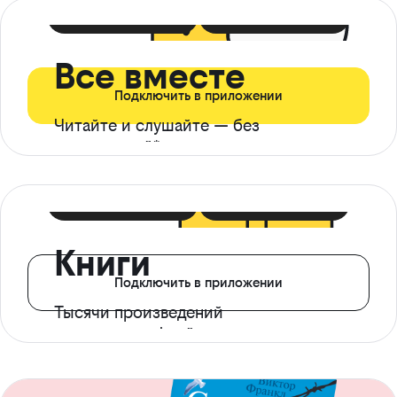
399 ₽ в мес
21 ₽ в день
Все вместе
Подключить в приложении
Читайте и слушайте — без
ограничений*
299 ₽ в мес
14 ₽ в день
Книги
Подключить в приложении
Тысячи произведений
с доступом офлайн