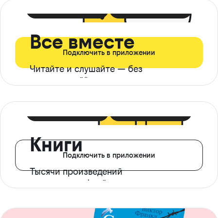
399 ₽ в мес
21 ₽ в день
Все вместе
Подключить в приложении
Читайте и слушайте — без
ограничений*
299 ₽ в мес
14 ₽ в день
Книги
Подключить в приложении
Тысячи произведений
с доступом офлайн