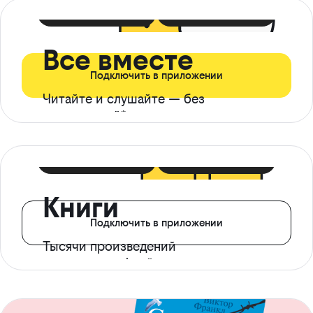
399 ₽ в мес
21 ₽ в день
Все вместе
Подключить в приложении
Читайте и слушайте — без
ограничений*
299 ₽ в мес
14 ₽ в день
Книги
Подключить в приложении
Тысячи произведений
с доступом офлайн