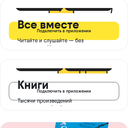
399 ₽ в мес
21 ₽ в день
Все вместе
Подключить в приложении
Читайте и слушайте — без
ограничений*
299 ₽ в мес
14 ₽ в день
Книги
Подключить в приложении
Тысячи произведений
с доступом офлайн