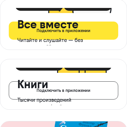
399 ₽ в мес
21 ₽ в день
Все вместе
Подключить в приложении
Читайте и слушайте — без
ограничений*
299 ₽ в мес
14 ₽ в день
Книги
Подключить в приложении
Тысячи произведений
с доступом офлайн