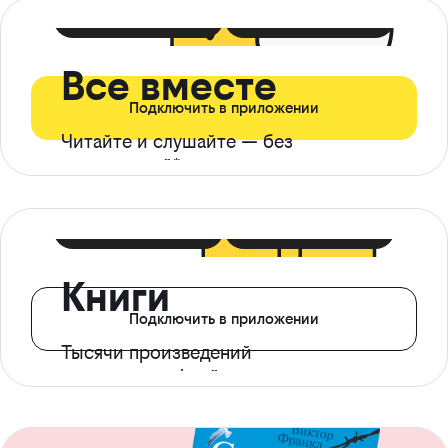
399 ₽ в мес
21 ₽ в день
Все вместе
Подключить в приложении
Читайте и слушайте — без
ограничений*
299 ₽ в мес
14 ₽ в день
Книги
Подключить в приложении
Тысячи произведений
с доступом офлайн