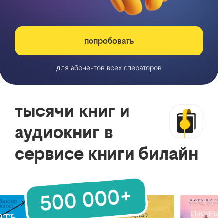
попробовать
для абонентов всех операторов
тысячи книг и
аудиокниг в
сервисе книги билайн