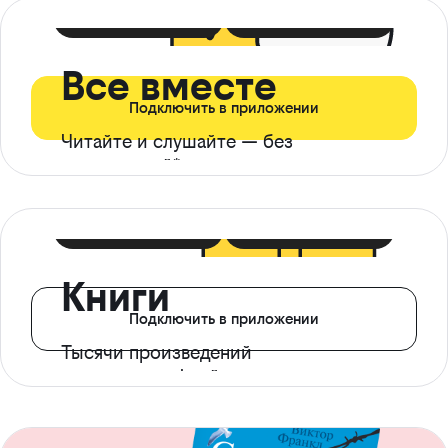
399 ₽ в мес
21 ₽ в день
Все вместе
Подключить в приложении
Читайте и слушайте — без
ограничений*
299 ₽ в мес
14 ₽ в день
Книги
Подключить в приложении
Тысячи произведений
с доступом офлайн