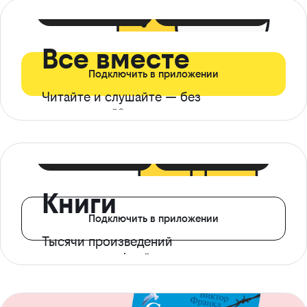
399 ₽ в мес
21 ₽ в день
Все вместе
Подключить в приложении
Читайте и слушайте — без
ограничений*
299 ₽ в мес
14 ₽ в день
Книги
Подключить в приложении
Тысячи произведений
с доступом офлайн