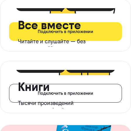
399 ₽ в мес
21 ₽ в день
Все вместе
Подключить в приложении
Читайте и слушайте — без
ограничений*
299 ₽ в мес
14 ₽ в день
Книги
Подключить в приложении
Тысячи произведений
с доступом офлайн