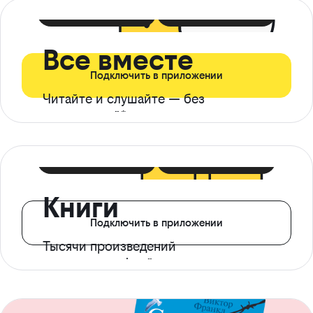
399 ₽ в мес
21 ₽ в день
Все вместе
Подключить в приложении
Читайте и слушайте — без
ограничений*
299 ₽ в мес
14 ₽ в день
Книги
Подключить в приложении
Тысячи произведений
с доступом офлайн