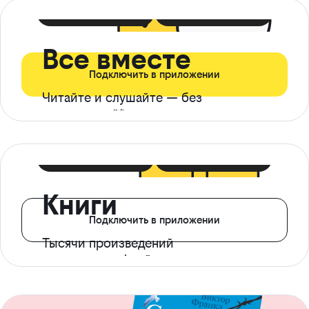
399 ₽ в мес
21 ₽ в день
Все вместе
Подключить в приложении
Читайте и слушайте — без
ограничений*
299 ₽ в мес
14 ₽ в день
Книги
Подключить в приложении
Тысячи произведений
с доступом офлайн