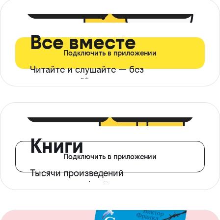
399 ₽ в мес
21 ₽ в день
Все вместе
Подключить в приложении
Читайте и слушайте — без
ограничений*
299 ₽ в мес
14 ₽ в день
Книги
Подключить в приложении
Тысячи произведений
с доступом офлайн