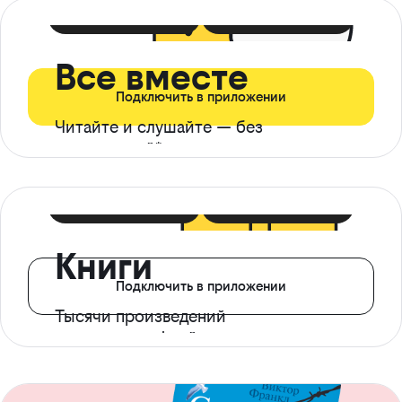
399 ₽ в мес
21 ₽ в день
Все вместе
Подключить в приложении
Читайте и слушайте — без
ограничений*
299 ₽ в мес
14 ₽ в день
Книги
Подключить в приложении
Тысячи произведений
с доступом офлайн