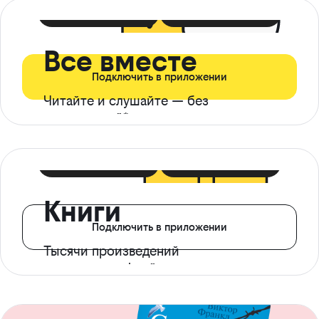
399 ₽ в мес
21 ₽ в день
Все вместе
Подключить в приложении
Читайте и слушайте — без
ограничений*
299 ₽ в мес
14 ₽ в день
Книги
Подключить в приложении
Тысячи произведений
с доступом офлайн