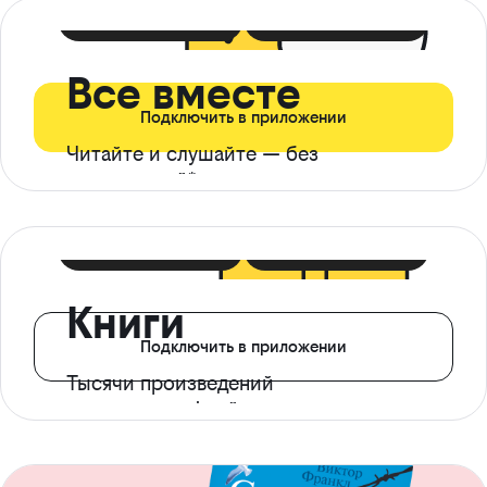
399 ₽ в мес
21 ₽ в день
Все вместе
Подключить в приложении
Читайте и слушайте — без
ограничений*
299 ₽ в мес
14 ₽ в день
Книги
Подключить в приложении
Тысячи произведений
с доступом офлайн