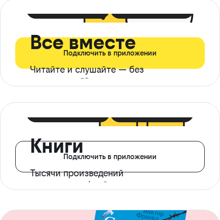
399 ₽ в мес
21 ₽ в день
Все вместе
Подключить в приложении
Читайте и слушайте — без
ограничений*
299 ₽ в мес
14 ₽ в день
Книги
Подключить в приложении
Тысячи произведений
с доступом офлайн