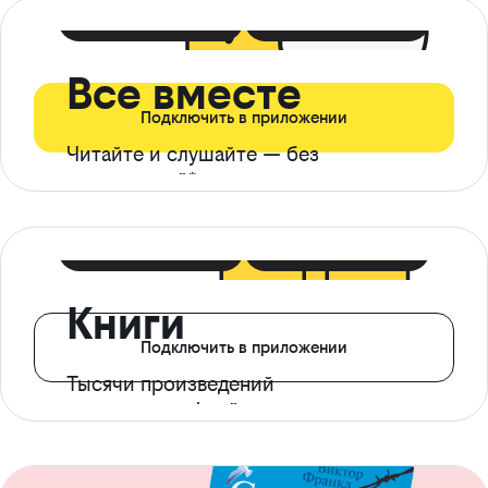
399 ₽ в мес
21 ₽ в день
Все вместе
Подключить в приложении
Читайте и слушайте — без
ограничений*
299 ₽ в мес
14 ₽ в день
Книги
Подключить в приложении
Тысячи произведений
с доступом офлайн