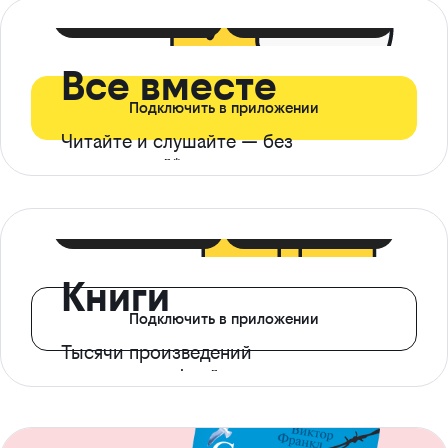
399 ₽ в мес
21 ₽ в день
Все вместе
Подключить в приложении
Читайте и слушайте — без
ограничений*
299 ₽ в мес
14 ₽ в день
Книги
Подключить в приложении
Тысячи произведений
с доступом офлайн