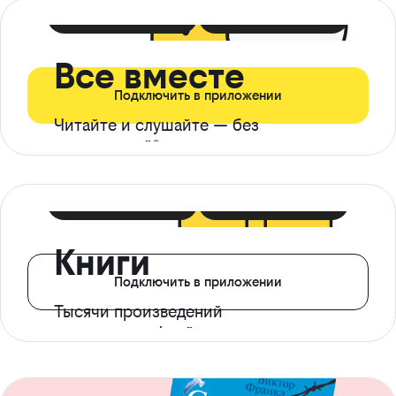
399 ₽ в мес
21 ₽ в день
Все вместе
Подключить в приложении
Читайте и слушайте — без
ограничений*
299 ₽ в мес
14 ₽ в день
Книги
Подключить в приложении
Тысячи произведений
с доступом офлайн