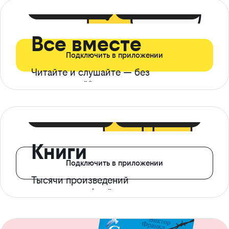
399 ₽ в мес
21 ₽ в день
Все вместе
Подключить в приложении
Читайте и слушайте — без
ограничений*
299 ₽ в мес
14 ₽ в день
Книги
Подключить в приложении
Тысячи произведений
с доступом офлайн