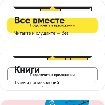
399 ₽ в мес
21 ₽ в день
Все вместе
Подключить в приложении
Читайте и слушайте — без
ограничений*
299 ₽ в мес
14 ₽ в день
Книги
Подключить в приложении
Тысячи произведений
с доступом офлайн