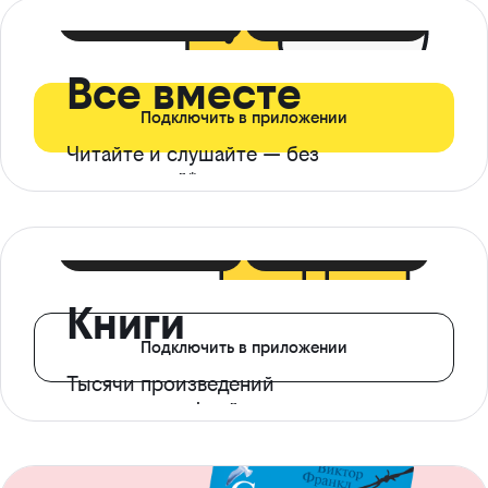
399 ₽ в мес
21 ₽ в день
Все вместе
Подключить в приложении
Читайте и слушайте — без
ограничений*
299 ₽ в мес
14 ₽ в день
Книги
Подключить в приложении
Тысячи произведений
с доступом офлайн