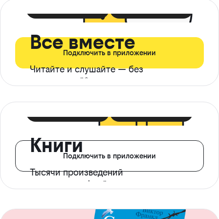
399 ₽ в мес
21 ₽ в день
Все вместе
Подключить в приложении
Читайте и слушайте — без
ограничений*
299 ₽ в мес
14 ₽ в день
Книги
Подключить в приложении
Тысячи произведений
с доступом офлайн