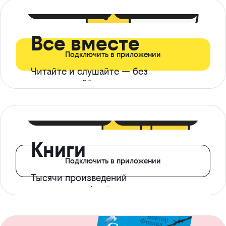
399 ₽ в мес
21 ₽ в день
Все вместе
Подключить в приложении
Читайте и слушайте — без
ограничений*
299 ₽ в мес
14 ₽ в день
Книги
Подключить в приложении
Тысячи произведений
с доступом офлайн