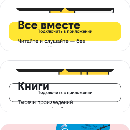
399 ₽ в мес
21 ₽ в день
Все вместе
Подключить в приложении
Читайте и слушайте — без
ограничений*
299 ₽ в мес
14 ₽ в день
Книги
Подключить в приложении
Тысячи произведений
с доступом офлайн