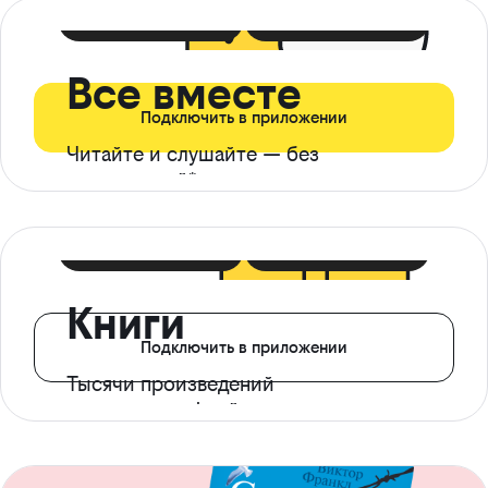
399 ₽ в мес
21 ₽ в день
Все вместе
Подключить в приложении
Читайте и слушайте — без
ограничений*
299 ₽ в мес
14 ₽ в день
Книги
Подключить в приложении
Тысячи произведений
с доступом офлайн