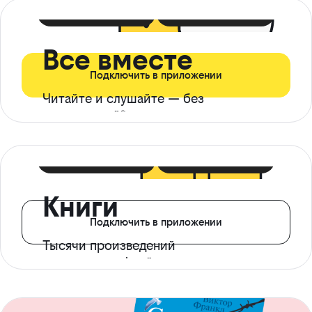
399 ₽ в мес
21 ₽ в день
Все вместе
Подключить в приложении
Читайте и слушайте — без
ограничений*
299 ₽ в мес
14 ₽ в день
Книги
Подключить в приложении
Тысячи произведений
с доступом офлайн