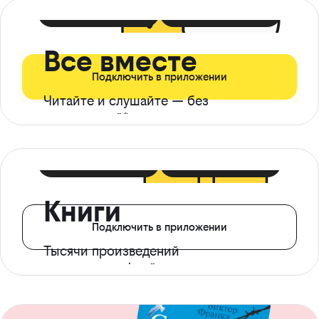
399 ₽ в мес
21 ₽ в день
Все вместе
Подключить в приложении
Читайте и слушайте — без
ограничений*
299 ₽ в мес
14 ₽ в день
Книги
Подключить в приложении
Тысячи произведений
с доступом офлайн