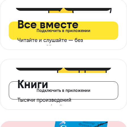
399 ₽ в мес
21 ₽ в день
Все вместе
Подключить в приложении
Читайте и слушайте — без
ограничений*
299 ₽ в мес
14 ₽ в день
Книги
Подключить в приложении
Тысячи произведений
с доступом офлайн