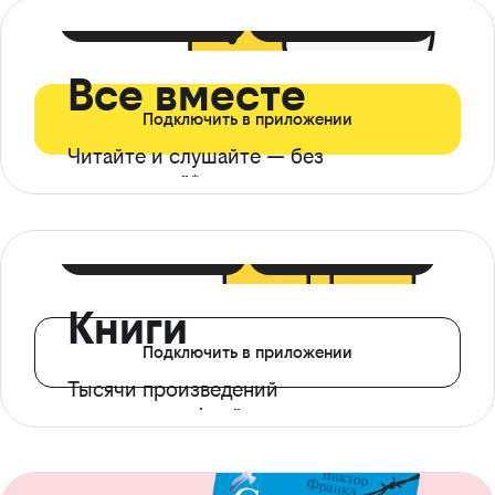
399 ₽ в мес
21 ₽ в день
Все вместе
Подключить в приложении
Читайте и слушайте — без
ограничений*
299 ₽ в мес
14 ₽ в день
Книги
Подключить в приложении
Тысячи произведений
с доступом офлайн