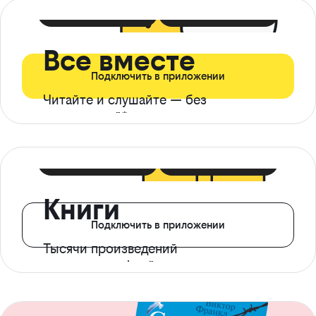
399 ₽ в мес
21 ₽ в день
Все вместе
Подключить в приложении
Читайте и слушайте — без
ограничений*
299 ₽ в мес
14 ₽ в день
Книги
Подключить в приложении
Тысячи произведений
с доступом офлайн