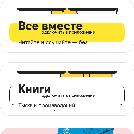
399 ₽ в мес
21 ₽ в день
Все вместе
Подключить в приложении
Читайте и слушайте — без
ограничений*
299 ₽ в мес
14 ₽ в день
Книги
Подключить в приложении
Тысячи произведений
с доступом офлайн