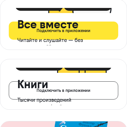
399 ₽ в мес
21 ₽ в день
Все вместе
Подключить в приложении
Читайте и слушайте — без
ограничений*
299 ₽ в мес
14 ₽ в день
Книги
Подключить в приложении
Тысячи произведений
с доступом офлайн