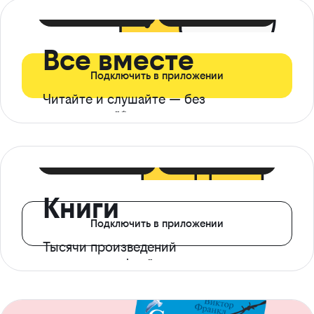
399 ₽ в мес
21 ₽ в день
Все вместе
Подключить в приложении
Читайте и слушайте — без
ограничений*
299 ₽ в мес
14 ₽ в день
Книги
Подключить в приложении
Тысячи произведений
с доступом офлайн