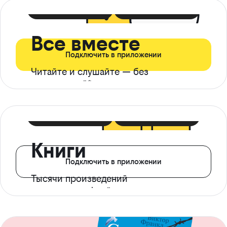
399 ₽ в мес
21 ₽ в день
Все вместе
Подключить в приложении
Читайте и слушайте — без
ограничений*
299 ₽ в мес
14 ₽ в день
Книги
Подключить в приложении
Тысячи произведений
с доступом офлайн