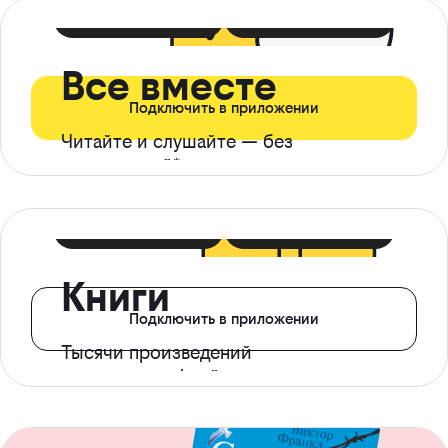
399 ₽ в мес
21 ₽ в день
Все вместе
Подключить в приложении
Читайте и слушайте — без
ограничений*
299 ₽ в мес
14 ₽ в день
Книги
Подключить в приложении
Тысячи произведений
с доступом офлайн