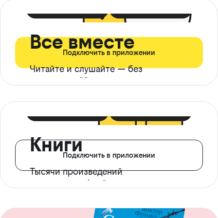
399 ₽ в мес
21 ₽ в день
Все вместе
Подключить в приложении
Читайте и слушайте — без
ограничений*
299 ₽ в мес
14 ₽ в день
Книги
Подключить в приложении
Тысячи произведений
с доступом офлайн