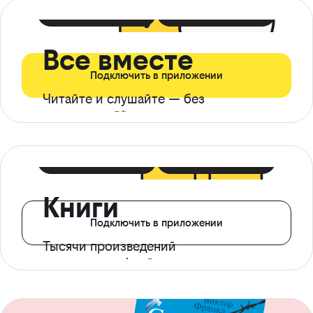
399 ₽ в мес
21 ₽ в день
Все вместе
Подключить в приложении
Читайте и слушайте — без
ограничений*
299 ₽ в мес
14 ₽ в день
Книги
Подключить в приложении
Тысячи произведений
с доступом офлайн