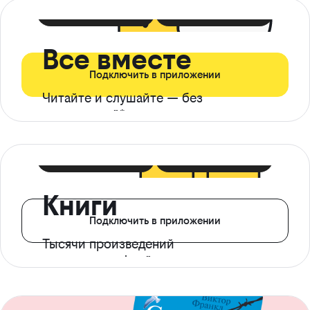
399 ₽ в мес
21 ₽ в день
Все вместе
Подключить в приложении
Читайте и слушайте — без
ограничений*
299 ₽ в мес
14 ₽ в день
Книги
Подключить в приложении
Тысячи произведений
с доступом офлайн