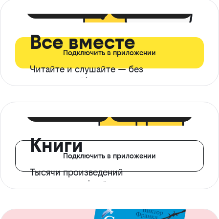
399 ₽ в мес
21 ₽ в день
Все вместе
Подключить в приложении
Читайте и слушайте — без
ограничений*
299 ₽ в мес
14 ₽ в день
Книги
Подключить в приложении
Тысячи произведений
с доступом офлайн