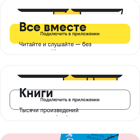
399 ₽ в мес
21 ₽ в день
Все вместе
Подключить в приложении
Читайте и слушайте — без
ограничений*
299 ₽ в мес
14 ₽ в день
Книги
Подключить в приложении
Тысячи произведений
с доступом офлайн